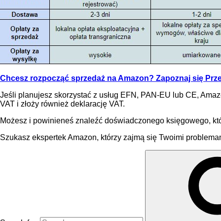
Chcesz rozpocząć sprzedaż na Amazon? Zapoznaj się Przew
Jeśli planujesz skorzystać z usług EFN, PAN-EU lub CE, Amazo
VAT i złoży również deklarację VAT.
Możesz i powinieneś znaleźć doświadczonego księgowego, któ
Szukasz ekspertek Amazon, którzy zajmą się Twoimi problemam