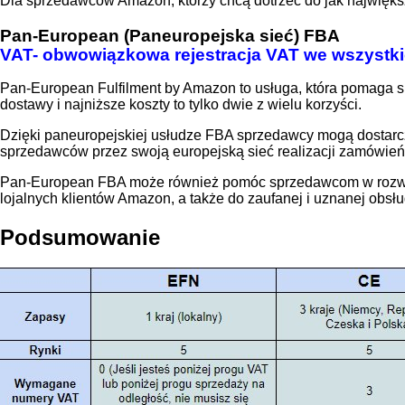
Dla sprzedawców Amazon, którzy chcą dotrzeć do jak największ
Pan-European (Paneuropejska sieć) FBA
VAT- obwowiązkowa rejestracja VAT we wszystki
Pan-European Fulfilment by Amazon to usługa, która pomaga 
dostawy i najniższe koszty to tylko dwie z wielu korzyści.
Dzięki paneuropejskiej usłudze FBA sprzedawcy mogą dostarcza
sprzedawców przez swoją europejską sieć realizacji zamówie
Pan-European FBA może również pomóc sprzedawcom w rozwoju 
lojalnych klientów Amazon, a także do zaufanej i uznanej obsług
Podsumowanie