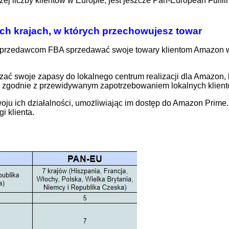
ej liczby klientów w Europie, jest jeszcze Pan-European Fulfi
ch krajach, w których przechowujesz towar
sprzedawcom FBA sprzedawać swoje towary klientom Amazon w c
ć swoje zapasy do lokalnego centrum realizacji dla Amazon, k
ń zgodnie z przewidywanym zapotrzebowaniem lokalnych klient
ich działalności, umożliwiając im dostęp do Amazon Prime. C
i klienta.