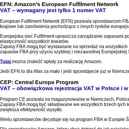
EFN: Amazon’s European Fulfilment Network
VAT – wymagany jest tylko 1 numer VAT
European Fulfilment Network (EFN) pozwala sprzedawcom FBA 
krajowe lub zamówienia pochodzące z innych rynków europejski
Europejska sieć Fulfilment upraszcza zarządzanie zapasami po
elastyczność wszystkich towarów.
Zapasy FBA mogą być wystawiane na sprzedaż na wszystkich 
zapasów FBA przy użyciu szybkiej i niezawodnej Europejskiej 
Tutaj
można znaleźć opłaty za realizację Amazon.
Jeśli EFN to dla Was za mało i jeśli sprzedajecie już w Niem
CEP: Central Europe Program
VAT – obowiązkowa rejestracja VAT w Polsce i w
Program CE pozwala na magazynowanie w Niemczech, Polsce i Cz
Zapasy FBA mogą być składowane we wszystkich trzech tych kraj
zwiększa efektywność wysyłki.
Wielu sprzedawców decyduje się na program FBA w Europie Śro