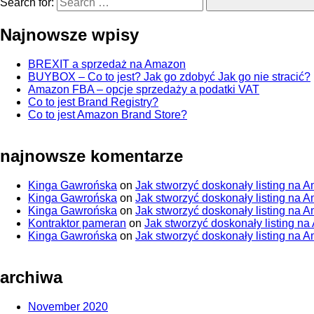
Search for:
Najnowsze wpisy
BREXIT a sprzedaż na Amazon
BUYBOX – Co to jest? Jak go zdobyć Jak go nie stracić?
Amazon FBA – opcje sprzedaży a podatki VAT
Co to jest Brand Registry?
Co to jest Amazon Brand Store?
najnowsze komentarze
Kinga Gawrońska
on
Jak stworzyć doskonały listing na 
Kinga Gawrońska
on
Jak stworzyć doskonały listing na 
Kinga Gawrońska
on
Jak stworzyć doskonały listing na 
Kontraktor pameran
on
Jak stworzyć doskonały listing n
Kinga Gawrońska
on
Jak stworzyć doskonały listing na 
archiwa
November 2020