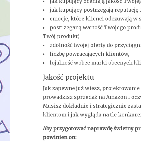
jak kupujący oceniają jakość Twoje
jak kupujący postrzegają reputację
emocje, które klienci odczuwają w 
postrzeganą wartość Twojego produkt
Twój produkt)
zdolność twojej oferty do przyciągn
liczbę powracających klientów,
lojalność wobec marki obecnych kl
Jakość projektu
Jak zapewne już wiesz, projektowanie
prowadzisz sprzedaż na Amazon i oczy
Musisz dokładnie i strategicznie zast
klientom i jak wygląda na tle konkuren
Aby przygotować naprawdę świetny pr
powinien on: