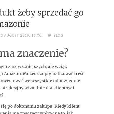
ukt żeby sprzedać go
mazonie
23 AUGUST 2019, 12:00
BLOG
ma znaczenie?
nym z najważniejszych, ale wciąż
u Amazon. Możesz zoptymalizować treść
ainwestować we wszystkie odpowiednie
t atrakcyjny wizualnie dla klientów i
aż.
 się po dokonaniu zakupu. Kiedy klient
wania ma znaczący wpływ na to, jak