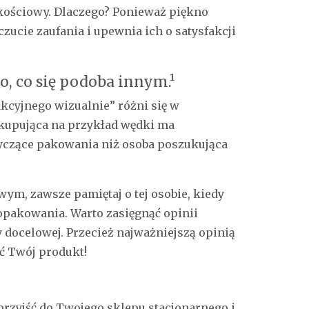
akościowy. Dlaczego? Ponieważ piękno
zucie zaufania i upewnia ich o satysfakcji
to, co się podoba innym.¹
akcyjnego wizualnie” różni się w
 kupująca na przykład wędki ma
yczące pakowania niż osoba poszukująca
m, zawsze pamiętaj o tej osobie, kiedy
 opakowania. Warto zasięgnąć opinii
y docelowej. Przecież najważniejszą opinią
ać Twój produkt!
przyjść do Twojego sklepu stacjonarnego i