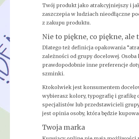
Twój produkt jako atrakcyjniejszy i j
zaszczepia w ludziach nieodłączne poc
z zakupu produktu.
Nie to piękne, co piękne, ale 
Dlatego też definicja opakowania “atr
zależności od grupy docelowej. Osoba
prawdopodobnie inne preferencje dot
szminki.
Ktokolwiek jest konsumentem docelowy
wybierasz kolory, typografię i grafikę
specjalistów lub przedstawicieli grup
jest opinia osoby, która będzie kupow
Twoja marka
Kupujący online nie mają możliwości 